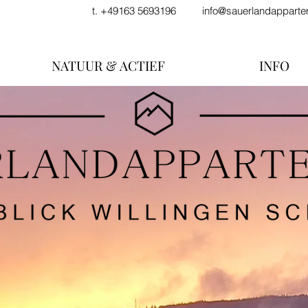
t. +49163 5693196
info@sauerlandappart
NATUUR & ACTIEF
INFO
T PANORAMISCH UITZIC