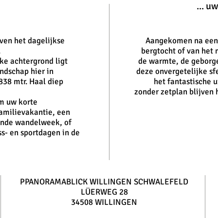
... u
oven het dagelijkse
Aangekomen na een h
.
bergtocht of van het m
ke achtergrond ligt
de warmte, de geborge
ndschap hier in
deze onvergetelijke sfe
838 mtr. Haal diep
het fantastische u
zonder zetplan blijven
om uw korte
amilievakantie, een
ende wandelweek, of
ss- en sportdagen in de
PPANORAMABLICK WILLINGEN SCHWALEFELD
LÜERWEG 28
34508 WILLINGEN